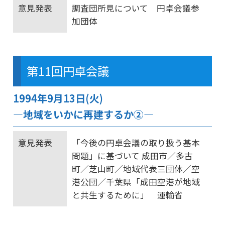
意見発表
調査団所見について 円卓会議参
加団体
第11回円卓会議
1994年9月13日(火)
―地域をいかに再建するか②―
意見発表
「今後の円卓会議の取り扱う基本
問題」に基づいて 成田市／多古
町／芝山町／地域代表三団体／空
港公団／千葉県「成田空港が地域
と共生するために」 運輸省