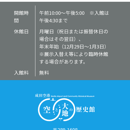
開館時
午前10:00～午後5:00 ※入館は
間
午後4:30まで
休館日
月曜日（祝日または振替休日の
場合はその翌日）、
年末年始（12月29日～1月3日）
※展示入替え等により臨時休館
する場合があります。
入館料
無料
〒289-1608