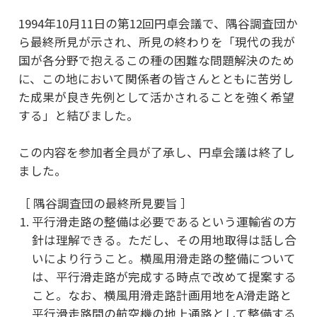
1994年10月11日の第12回円卓会議で、隅谷調査団か
ら最終所見が示され、所見の終わりを「現代の我が
国が各分野で抱えるこの種の困難な問題解決のため
に、この地において関係者の皆さんとともに苦労し
た成果が良き先例として活かされることを強く希望
する」と結びました。
この内容を参加者全員が了承し、円卓会議は終了し
ました。
［ 隅谷調査団の最終所見要旨 ］
平行滑走路の整備は必要であるという運輸省の方
針は理解できる。ただし、その用地取得は話し合
いにより行うこと。横風用滑走路の整備について
は、平行滑走路が完成する時点で改めて提案する
こと。なお、横風用滑走路計画用地をA滑走路と
平行滑走路間の航空機の地上通路として整備する