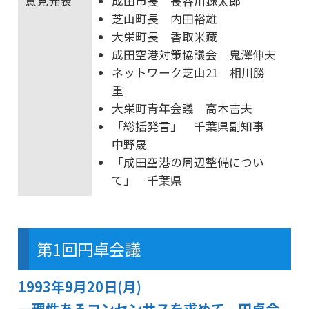
意見発表
成田市長 長谷川録太郎
芝山町長 内田裕雄
大栄町長 香取米藏
成田空港対策協議会 鬼澤伸夫
ネットワーク芝山21 相川勝
重
大栄町青年会議 高木吉夫
「総括発言」 千葉県副知事
中野晟
「成田空港の周辺整備につい
て」 千葉県
第1回円卓会議
1993年9月20日(月)
―理性あるコンセンサスを求めて、円卓会