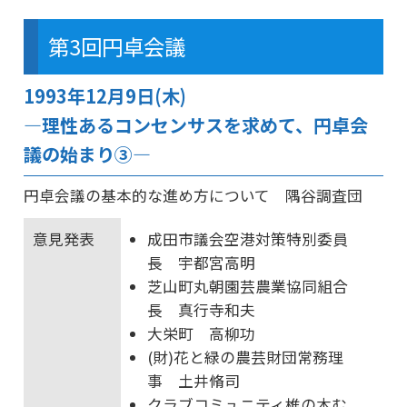
第3回円卓会議
1993年12月9日(木)
―理性あるコンセンサスを求めて、円卓会
議の始まり③―
円卓会議の基本的な進め方について 隅谷調査団
意見発表
成田市議会空港対策特別委員
長 宇都宮高明
芝山町丸朝園芸農業協同組合
長 真行寺和夫
大栄町 高柳功
(財)花と緑の農芸財団常務理
事 土井脩司
クラブコミュニティ椎の木む