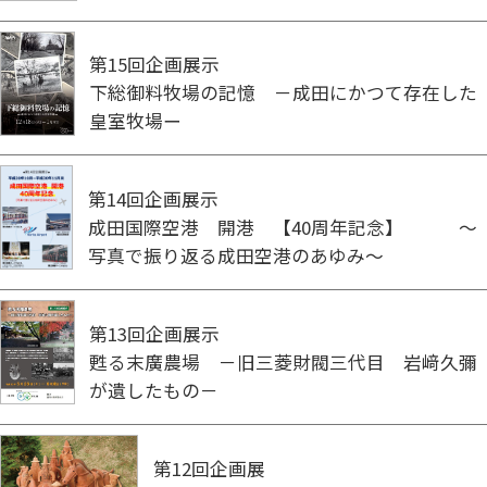
第15回企画展示
下総御料牧場の記憶 －成田にかつて存在した
皇室牧場ー
第14回企画展示
成田国際空港 開港 【40周年記念】 ～
写真で振り返る成田空港のあゆみ～
第13回企画展示
甦る末廣農場 －旧三菱財閥三代目 岩﨑久彌
が遺したもの－
第12回企画展